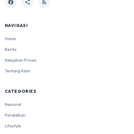
facebook
share
rss_feed
NAVIGASI
Home
Berita
Kebijakan Privasi
Tentang Kami
CATEGORIES
Nasional
Pendidikan
Lifestyle