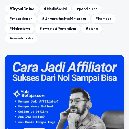
#TryoutOnline
#MediaSosial
#pendidikan
#masa depan
#Universitas Maâ€™soem
#Kampus
#Mahasiswa
#Investasi Pendidikan
#bisnis
#sosial media