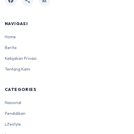
facebook
share
rss_feed
NAVIGASI
Home
Berita
Kebijakan Privasi
Tentang Kami
CATEGORIES
Nasional
Pendidikan
Lifestyle