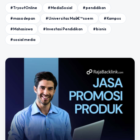
#TryoutOnline
#MediaSosial
#pendidikan
#masa depan
#Universitas Maâ€™soem
#Kampus
#Mahasiswa
#Investasi Pendidikan
#bisnis
#sosial media