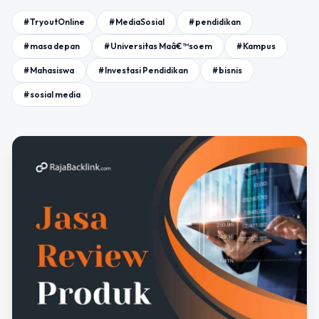
#TryoutOnline
#MediaSosial
#pendidikan
#masa depan
#Universitas Maâ€™soem
#Kampus
#Mahasiswa
#Investasi Pendidikan
#bisnis
#sosial media