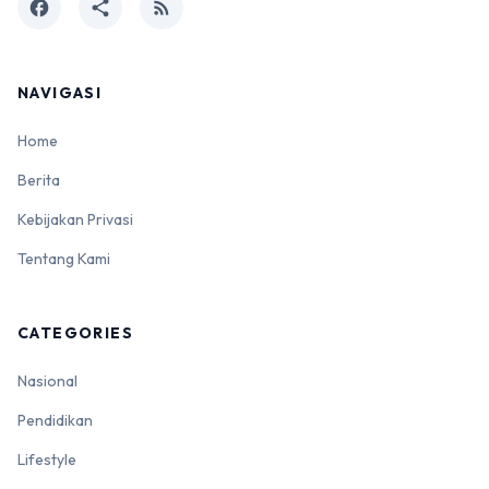
facebook
share
rss_feed
NAVIGASI
Home
Berita
Kebijakan Privasi
Tentang Kami
CATEGORIES
Nasional
Pendidikan
Lifestyle