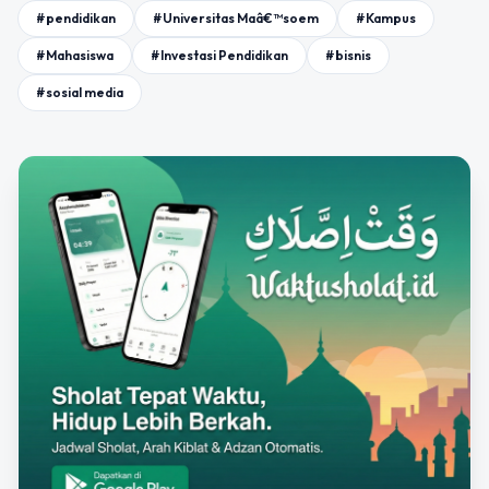
#pendidikan
#Universitas Maâ€™soem
#Kampus
#Mahasiswa
#Investasi Pendidikan
#bisnis
#sosial media