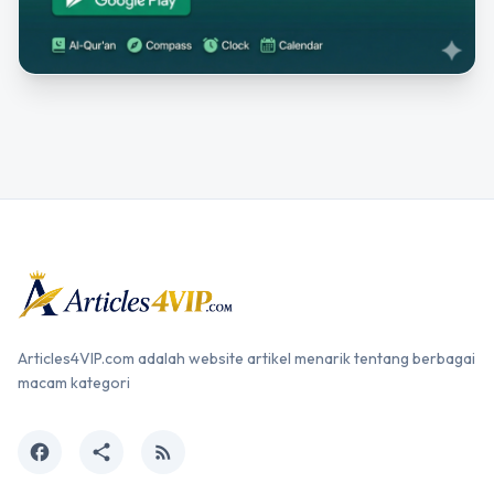
Articles4VIP.com adalah website artikel menarik tentang berbagai
macam kategori
facebook
share
rss_feed