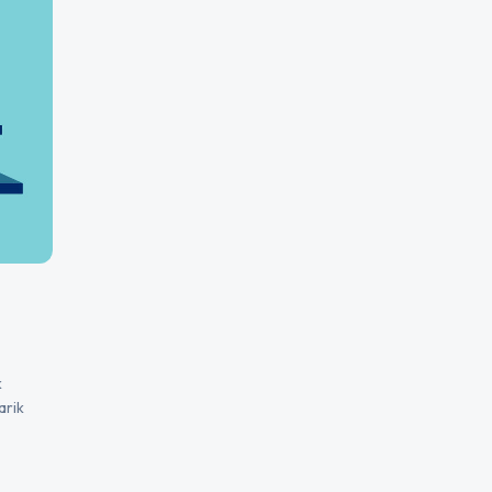
k
arik