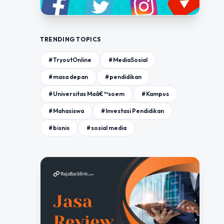
TRENDING TOPICS
#TryoutOnline
#MediaSosial
#masa depan
#pendidikan
#Universitas Maâ€™soem
#Kampus
#Mahasiswa
#Investasi Pendidikan
#bisnis
#sosial media