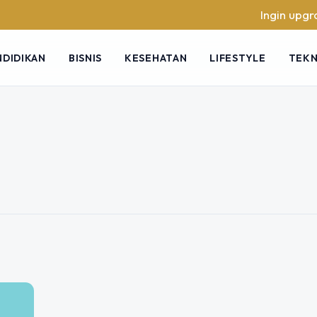
Ingin upgrade 
NDIDIKAN
BISNIS
KESEHATAN
LIFESTYLE
TEK
ite Sederhana
dah Diikuti
harus dilakukan untuk memastikan
ik, menarik bagi pengunjung, dan