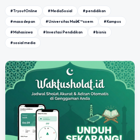
#TryoutOnline
#MediaSosial
#pendidikan
#masa depan
#Universitas Maâ€™soem
#Kampus
#Mahasiswa
#Investasi Pendidikan
#bisnis
#sosial media