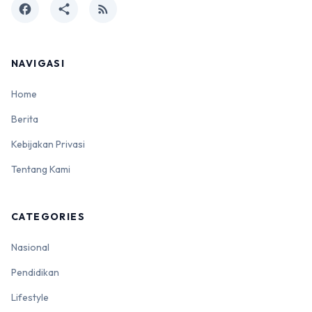
facebook
share
rss_feed
NAVIGASI
Home
Berita
Kebijakan Privasi
Tentang Kami
CATEGORIES
Nasional
Pendidikan
Lifestyle