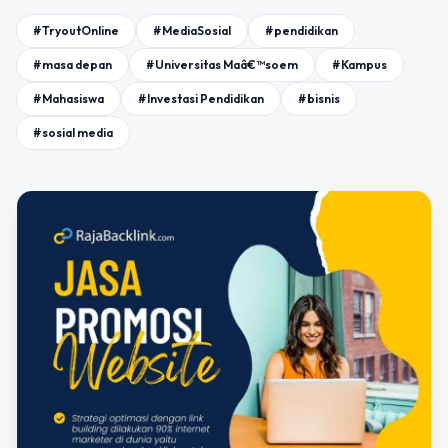
#TryoutOnline
#MediaSosial
#pendidikan
#masa depan
#Universitas Maâ€™soem
#Kampus
#Mahasiswa
#Investasi Pendidikan
#bisnis
#sosial media