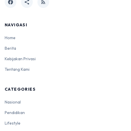
facebook
share
rss_feed
NAVIGASI
Home
Berita
Kebijakan Privasi
Tentang Kami
CATEGORIES
Nasional
Pendidikan
Lifestyle