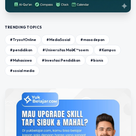
TRENDING TOPICS
#TryoutOnline
#MediaSosial
#masa depan
#pendidikan
#Universitas Maâ€™soem
#Kampus
#Mahasiswa
#Investasi Pendidikan
#bisnis
#sosial media