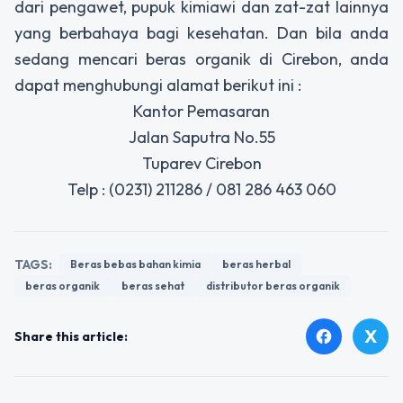
dari pengawet, pupuk kimiawi dan zat-zat lainnya
yang berbahaya bagi kesehatan. Dan bila anda
sedang mencari
beras organik di Cirebon
, anda
dapat menghubungi alamat berikut ini :
Kantor Pemasaran
Jalan Saputra No.55
Tuparev Cirebon
Telp : (0231) 211286 / 081 286 463 060
TAGS:
Beras bebas bahan kimia
beras herbal
beras organik
beras sehat
distributor beras organik
X
facebook
Share this article: