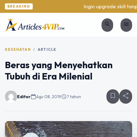
Ingin upgrade skill tanpa
BREAKING
search
menu
KESEHATAN
/
ARTICLE
Beras yang Menyehatkan
Tubuh di Era Milenial
bookmark_border
share
Editor
calendar_today
Agu 08, 2019
schedule
7 tahun