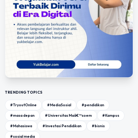
TRENDING TOPICS
#TryoutOnline
#MediaSosial
#pendidikan
#masa depan
#Universitas Maâ€™soem
#Kampus
#Mahasiswa
#Investasi Pendidikan
#bisnis
#sosial media