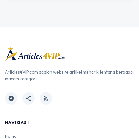
Articles4VIP.com adalah website artikel menarik tentang berbagai
macam kategori
facebook
share
rss_feed
NAVIGASI
Home