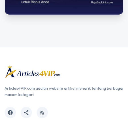
Articles4VIP.com adalah website artikel menarik tentang berbagai
macam kategori
facebook
share
rss_feed