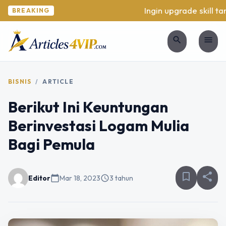
Ingin upgrade skill tan
BREAKING
search
menu
BISNIS
/
ARTICLE
Berikut Ini Keuntungan
Berinvestasi Logam Mulia
Bagi Pemula
bookmark_border
share
Editor
calendar_today
Mar 18, 2023
schedule
3 tahun