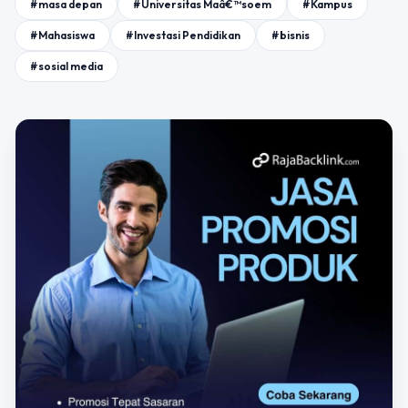
#masa depan
#Universitas Maâ€™soem
#Kampus
#Mahasiswa
#Investasi Pendidikan
#bisnis
#sosial media