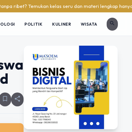
et? Temukan kelas seru dan materi lengkap hanya di YukBelaj
search
NOLOGI
POLITIK
KULINER
WISATA
iswa
id
bookmark_border
share