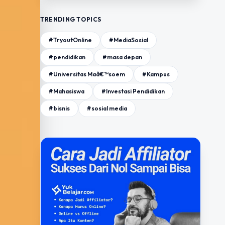
TRENDING TOPICS
#TryoutOnline
#MediaSosial
#pendidikan
#masa depan
#Universitas Maâ€™soem
#Kampus
#Mahasiswa
#Investasi Pendidikan
#bisnis
#sosial media