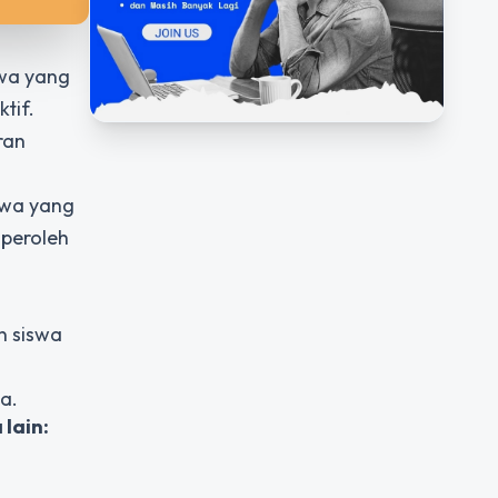
swa yang
tif.
ran
swa yang
mperoleh
n siswa
a.
lain: