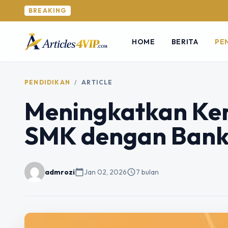
BREAKING
HOME
BERITA
PE
PENDIDIKAN
/
ARTICLE
Meningkatkan Kem
SMK dengan Bank 
admrozi
calendar_today
Jan 02, 2026
schedule
7 bulan