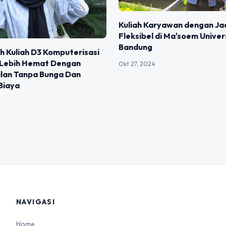
Kuliah Karyawan dengan Ja
Fleksibel di Ma'soem Univer
Bandung
 Kuliah D3 Komputerisasi
 Lebih Hemat Dengan
Okt 27, 2024
ilan Tanpa Bunga Dan
Biaya
NAVIGASI
Home