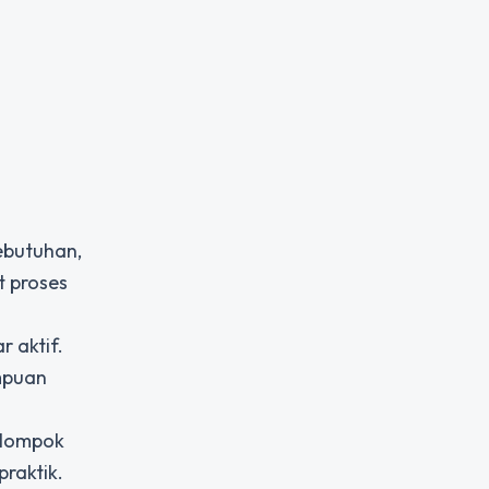
ebutuhan,
t proses
 aktif.
mpuan
elompok
raktik.