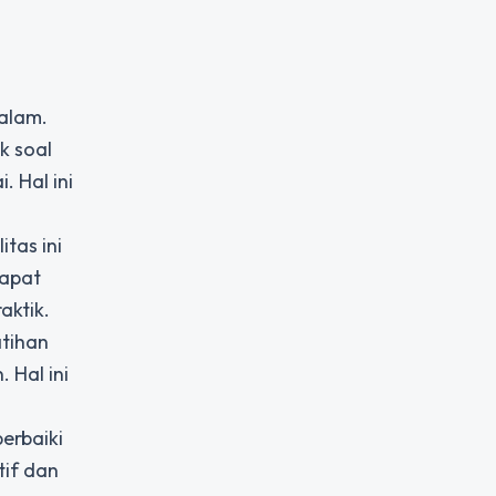
alam.
k soal
. Hal ini
tas ini
dapat
aktik.
atihan
 Hal ini
erbaiki
tif dan